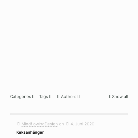
more
more
mor
24. August
2020
Schickes
Polaroid-
Board
Read
more
Categories
Tags
Authors
Show all
MindflowingDesign
on
4. Juni 2020
Keksanhänger