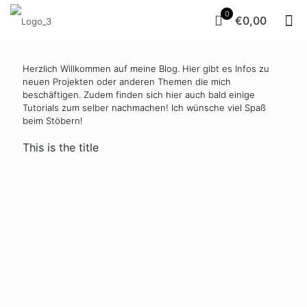
0
€0,00
Herzlich Willkommen auf meine Blog. Hier gibt es Infos zu
neuen Projekten oder anderen Themen die mich
beschäftigen. Zudem finden sich hier auch bald einige
Tutorials zum selber nachmachen! Ich wünsche viel Spaß
beim Stöbern!
This is the title
20. April
6. April
23. März
9. März
2021
2021
2021
2021
Puzzle-
Puzzle-
Puzzle-
Puzzle-
Verpackung
Verpackung
Verpackung
Verpackung
mit Herz
mit
für
mit
Faltschachtel
Ostern
Gläschen
Read
more
Read
Read
Rea