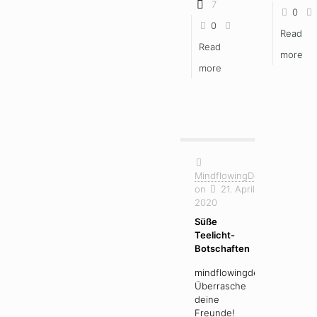
7
0
0
Read
Read
more
more
MindflowingDesign
on
21. April
2020
Süße
Teelicht-
Botschaften
mindflowingdesign
Überrasche
deine
Freunde!