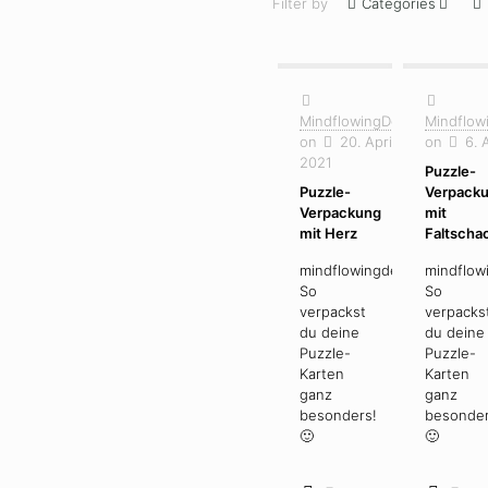
Filter by
Categories
MindflowingDesign
Mindflow
on
20. April
on
6. 
2021
Puzzle-
Puzzle-
Verpack
Verpackung
mit
mit Herz
Faltscha
mindflowingdesign
mindflow
So
So
verpackst
verpacks
du deine
du deine
Puzzle-
Puzzle-
Karten
Karten
ganz
ganz
besonders!
besonder
🙂
🙂