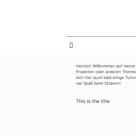
Herzlich Willkommen auf meine 
Projekten oder anderen Themen
sich hier auch bald einige Tut
viel Spaß beim Stöbern!
This is the title
20. April 2021
6. April 2021
Puzzle-
Puzzle-