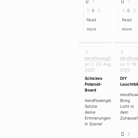
7
7
0
0
Read
Read
more
more
MindflowingDesign
Mindflow
on
24. August
on
19.
2020
2020
Schickes
DIY
Polaroid-
Leuchtbi
Board
mindflow
mindflowingdesign
Bring
Setzte
Licht in
deine
dein
Erinnerungen
Zuhause!
in Szene!
8