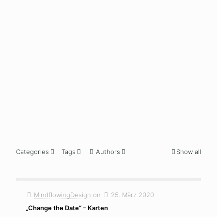
more
more
mor
24. August
2020
Schickes
Polaroid-
Board
Read
more
Categories
Tags
Authors
Show all
MindflowingDesign
on
25. März 2020
„Change the Date“ – Karten