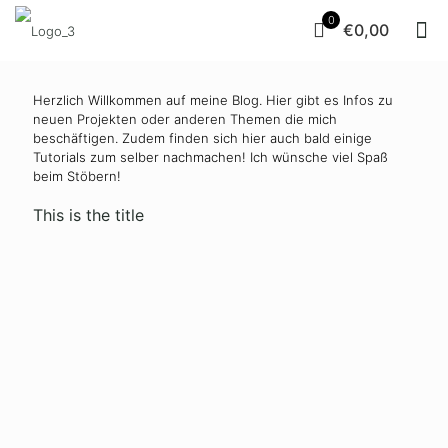
0
€0,00
Herzlich Willkommen auf meine Blog. Hier gibt es Infos zu
neuen Projekten oder anderen Themen die mich
beschäftigen. Zudem finden sich hier auch bald einige
Tutorials zum selber nachmachen! Ich wünsche viel Spaß
beim Stöbern!
This is the title
20. April
6. April
23. März
9. März
2021
2021
2021
2021
Puzzle-
Puzzle-
Puzzle-
Puzzle-
Verpackung
Verpackung
Verpackung
Verpackung
mit Herz
mit
für
mit
Faltschachtel
Ostern
Gläschen
Read
more
Read
Read
Rea