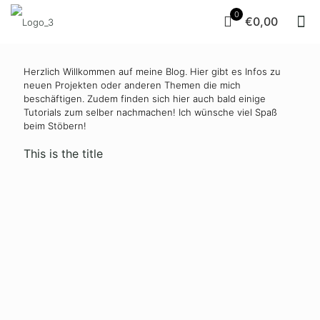
0
€0,00
Herzlich Willkommen auf meine Blog. Hier gibt es Infos zu
neuen Projekten oder anderen Themen die mich
beschäftigen. Zudem finden sich hier auch bald einige
Tutorials zum selber nachmachen! Ich wünsche viel Spaß
beim Stöbern!
This is the title
20. April
6. April
23. März
9. März
2021
2021
2021
2021
Puzzle-
Puzzle-
Puzzle-
Puzzle-
Verpackung
Verpackung
Verpackung
Verpackung
mit Herz
mit
für
mit
Faltschachtel
Ostern
Gläschen
Read
more
Read
Read
Rea