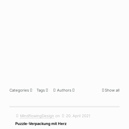
more
more
mor
24. August
2020
Schickes
Polaroid-
Board
Read
more
Categories
Tags
Authors
Show all
MindflowingDesign
on
20. April 2021
Puzzle-Verpackung mit Herz