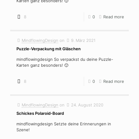
Karten ganz besonders! 🙂
8
0
Read more
MindflowingDesign
on
9. März 2021
Puzzle-Verpackung mit Gläschen
mindflowingdesign So verpackst du deine Puzzle-
Karten ganz besonders! 🙂
8
0
Read more
MindflowingDesign
on
24. August 2020
Schickes Polaroid-Board
mindflowingdesign Setzte deine Erinnerungen in
Szene!