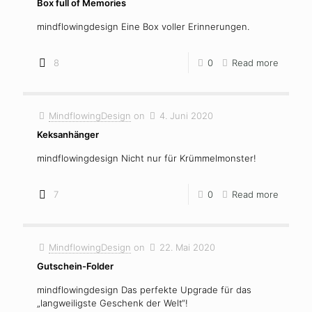
Box full of Memories
mindflowingdesign Eine Box voller Erinnerungen.
8
0
Read more
MindflowingDesign
on
4. Juni 2020
Keksanhänger
mindflowingdesign Nicht nur für Krümmelmonster!
7
0
Read more
MindflowingDesign
on
22. Mai 2020
Gutschein-Folder
mindflowingdesign Das perfekte Upgrade für das
„langweiligste Geschenk der Welt“!