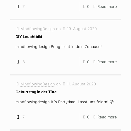
7
0
Read more
MindflowingDesign
on
19. August 2020
DIY Leuchtbild
mindflowingdesign Bring Licht in dein Zuhause!
8
0
Read more
MindflowingDesign
on
11. August 2020
Geburtstag in der Tüte
mindflowingdesign It´s Partytime! Lasst uns feiern! 🙂
7
0
Read more