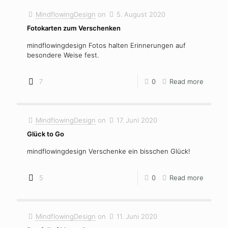
MindflowingDesign
on
5. August 2020
Fotokarten zum Verschenken
mindflowingdesign Fotos halten Erinnerungen auf
besondere Weise fest.
7
0
Read more
MindflowingDesign
on
17. Juni 2020
Glück to Go
mindflowingdesign Verschenke ein bisschen Glück!
5
0
Read more
MindflowingDesign
on
11. Juni 2020